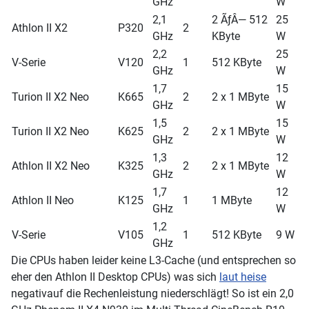
GHz
W
2,1
2 ÃƒÂ— 512
25
Athlon II X2
P320
2
GHz
KByte
W
2,2
25
V-Serie
V120
1
512 KByte
GHz
W
1,7
15
Turion II X2 Neo
K665
2
2 x 1 MByte
GHz
W
1,5
15
Turion II X2 Neo
K625
2
2 x 1 MByte
GHz
W
1,3
12
Athlon II X2 Neo
K325
2
2 x 1 MByte
GHz
W
1,7
12
Athlon II Neo
K125
1
1 MByte
GHz
W
1,2
V-Serie
V105
1
512 KByte
9 W
GHz
Die CPUs haben leider keine L3-Cache (und entsprechen so
eher den Athlon II Desktop CPUs) was sich
laut heise
negativauf die Rechenleistung niederschlägt! So ist ein 2,0