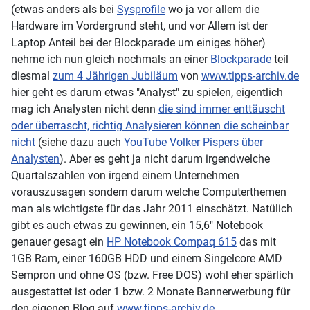
(etwas anders als bei
Sysprofile
wo ja vor allem die
Hardware im Vordergrund steht, und vor Allem ist der
Laptop Anteil bei der Blockparade um einiges höher)
nehme ich nun gleich nochmals an einer
Blockparade
teil
diesmal
zum 4 Jährigen Jubiläum
von
www.tipps-archiv.de
hier geht es darum etwas "Analyst" zu spielen, eigentlich
mag ich Analysten nicht denn
die sind immer enttäuscht
oder überrascht, richtig Analysieren können die scheinbar
nicht
(siehe dazu auch
YouTube Volker Pispers über
Analysten
). Aber es geht ja nicht darum irgendwelche
Quartalszahlen von irgend einem Unternehmen
vorauszusagen sondern darum welche Computerthemen
man als wichtigste für das Jahr 2011 einschätzt. Natülich
gibt es auch etwas zu gewinnen, ein 15,6" Notebook
genauer gesagt ein
HP Notebook Compaq 615
das mit
1GB Ram, einer 160GB HDD und einem Singelcore AMD
Sempron und ohne OS (bzw. Free DOS) wohl eher spärlich
ausgestattet ist oder 1 bzw. 2 Monate Bannerwerbung für
den eigenen Blog auf
www.tipps-archiv.de
.