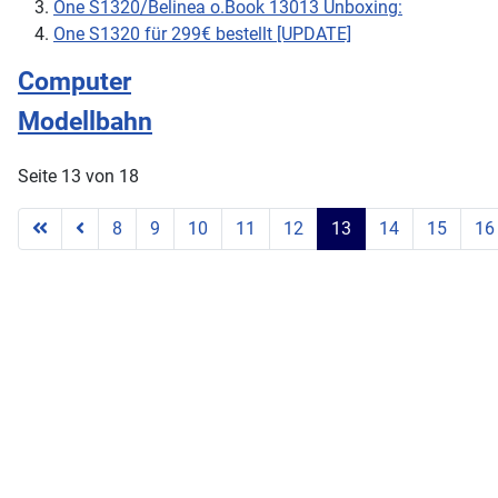
One S1320/Belinea o.Book 13013 Unboxing:
One S1320 für 299€ bestellt [UPDATE]
Computer
Modellbahn
Seite 13 von 18
8
9
10
11
12
13
14
15
16