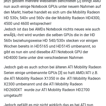
jetzt gestern mehrere Webseiten berichteten [2] bringt AMD
nun auch einige Notebook GPUs unter neuem Nahmen auf
den Markt, hierbei handelt es sich um die Mobility Radeon
HD 530v, 540v und 560v die der Mobility Radeon HD4300,
4500 und 4600 entsprechen!
Jedoch ist das bei AMDs Notebook nichts neues wie auch
erwÃƒâ‚¬hnt wird wurden die selben GPUs die in der HD
560v beziehungsweise HD 540/530v stecken vor einigen
Wochen bereits in HD5165 und HD5145 umbenannt, so
gibt es nun ein und dieselbe ATI Notebook GPU der
HD4000 Serie unter drei verschiedenen Nahmen
Jedoch gab es auch schon bei älteren ATI Mobility Radeon
Serien einige umbenannte GPUs [3] so hatt AMD/ATI z.B.
die
ATI Mobility Radeon X1350 in die ATI Mobility Radeon
X2300
umbenannt und die
ATI Mobility Radeon
HD2600XT wurde zur ATI Mobility Radeon HD2700
umgetauft!
Jedoch gefällt es mir nicht wirklich das es bei ATI nun