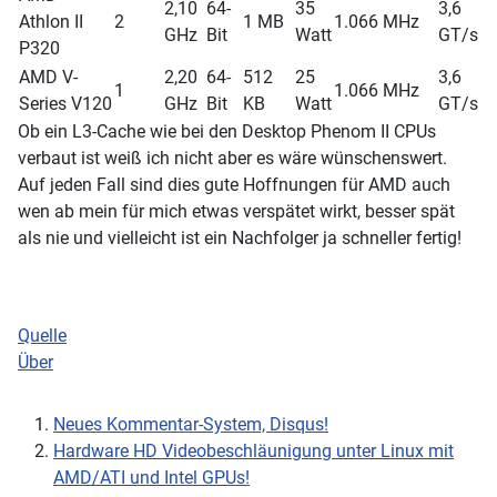
2,10
64-
35
3,6
Athlon II
2
1 MB
1.066 MHz
GHz
Bit
Watt
GT/s
P320
AMD V-
2,20
64-
512
25
3,6
1
1.066 MHz
Series V120
GHz
Bit
KB
Watt
GT/s
Ob ein L3-Cache wie bei den Desktop Phenom II CPUs
verbaut ist weiß ich nicht aber es wäre wünschenswert.
Auf jeden Fall sind dies gute Hoffnungen für AMD auch
wen ab mein für mich etwas verspätet wirkt, besser spät
als nie und vielleicht ist ein Nachfolger ja schneller fertig!
Quelle
Über
Neues Kommentar-System, Disqus!
Hardware HD Videobeschläunigung unter Linux mit
AMD/ATI und Intel GPUs!