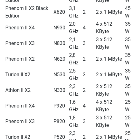
Edition
GHz
KByte
W
Phenom II X2 Black
3,1
45
X620
2
2 x 1 MByte
Edition
GHz
W
2,0
4 x 512
35
Phenom II X4
N930
4
GHz
KByte
W
2,1
3 x 512
35
Phenom II X3
N830
3
GHz
KByte
W
2,8
35
Phenom II X2
N620
2
2 x 1 MByte
GHz
W
2,5
35
Turion II X2
N530
2
2 x 1 MByte
GHz
W
2,3
2 x 512
35
Athlon II X2
N330
2
GHz
KByte
W
1,6
4 x 512
25
Phenom II X4
P920
4
GHz
KByte
W
1,8
3 x 512
25
Phenom II X3
P820
3
GHz
KByte
W
2,3
25
Turion II X2
P520
2
2 x 1 MByte