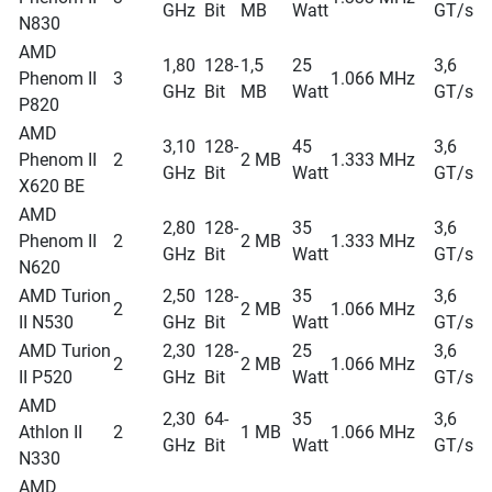
GHz
Bit
MB
Watt
GT/s
N830
AMD
1,80
128-
1,5
25
3,6
Phenom II
3
1.066 MHz
GHz
Bit
MB
Watt
GT/s
P820
AMD
3,10
128-
45
3,6
Phenom II
2
2 MB
1.333 MHz
GHz
Bit
Watt
GT/s
X620 BE
AMD
2,80
128-
35
3,6
Phenom II
2
2 MB
1.333 MHz
GHz
Bit
Watt
GT/s
N620
AMD Turion
2,50
128-
35
3,6
2
2 MB
1.066 MHz
II N530
GHz
Bit
Watt
GT/s
AMD Turion
2,30
128-
25
3,6
2
2 MB
1.066 MHz
II P520
GHz
Bit
Watt
GT/s
AMD
2,30
64-
35
3,6
Athlon II
2
1 MB
1.066 MHz
GHz
Bit
Watt
GT/s
N330
AMD