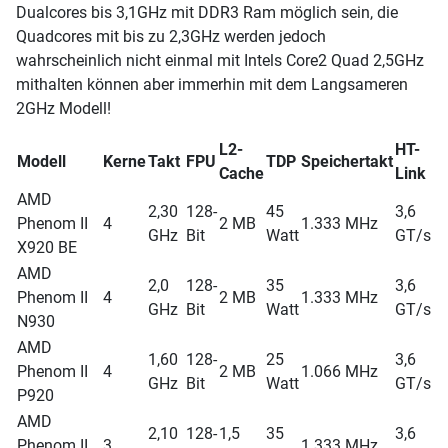
Dualcores bis 3,1GHz mit DDR3 Ram möglich sein, die
Quadcores mit bis zu 2,3GHz werden jedoch
wahrscheinlich nicht einmal mit Intels Core2 Quad 2,5GHz
mithalten können aber immerhin mit dem Langsameren
2GHz Modell!
L2-
HT-
Modell
Kerne
Takt
FPU
TDP
Speichertakt
Cache
Link
AMD
2,30
128-
45
3,6
Phenom II
4
2 MB
1.333 MHz
GHz
Bit
Watt
GT/s
X920 BE
AMD
2,0
128-
35
3,6
Phenom II
4
2 MB
1.333 MHz
GHz
Bit
Watt
GT/s
N930
AMD
1,60
128-
25
3,6
Phenom II
4
2 MB
1.066 MHz
GHz
Bit
Watt
GT/s
P920
AMD
2,10
128-
1,5
35
3,6
Phenom II
3
1.333 MHz