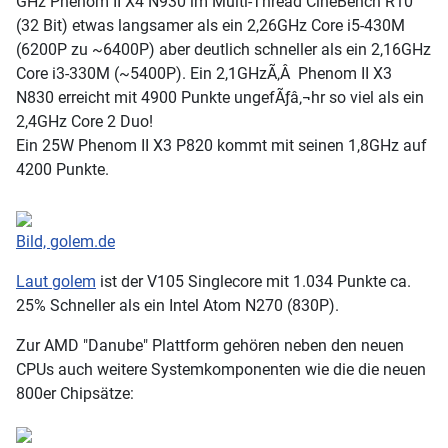
GHz Phenom II X4 N930 im Multi-Thread CineBench R10
(32 Bit) etwas langsamer als ein 2,26GHz Core i5-430M
(6200P zu ~6400P) aber deutlich schneller als ein 2,16GHz
Core i3-330M (~5400P). Ein 2,1GHzÃ‚Â Phenom II X3
N830 erreicht mit 4900 Punkte ungefÃƒâ‚¬hr so viel als ein
2,4GHz Core 2 Duo!
Ein 25W Phenom II X3 P820 kommt mit seinen 1,8GHz auf
4200 Punkte.
Bild, golem.de
Laut golem
ist der V105 Singlecore mit 1.034 Punkte ca.
25% Schneller als ein Intel Atom N270 (830P).
Zur AMD "Danube" Plattform gehören neben den neuen
CPUs auch weitere Systemkomponenten wie die die neuen
800er Chipsätze: