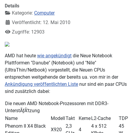
Details
Kategorie:
Computer
Veröffentlicht: 12. Mai 2010
Zugriffe: 12903
AMD hat heute
wie angekündigt
die Neue Notebook
Plattformen "Danube" (Notebook) und "Nile"
(UltraThin/Netbook) vorgestellt, die Neuen CPUs
entsprechen weitgehende der bereits ua. von mir in der
Ankündigung veröffentlichten Liste
nur sind ein paar CPUs
sind zusätzlich dabei:
Die neuen AMD Notebook-Prozessoren mit DDR3-
UnterstÃƒÅ’tzung
Name
Modell
Takt
Kerne
L2-Cache
TDP
Phenom II X4 Black
2,3
4 x 512
45
X920
4