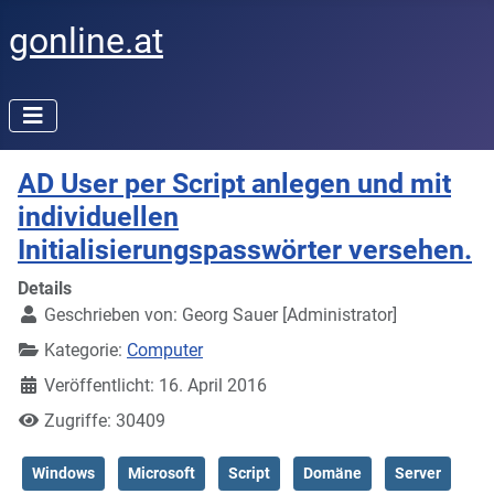
gonline.at
AD User per Script anlegen und mit
individuellen
Initialisierungspasswörter versehen.
Details
Geschrieben von:
Georg Sauer [Administrator]
Kategorie:
Computer
Veröffentlicht: 16. April 2016
Zugriffe: 30409
Windows
Microsoft
Script
Domäne
Server