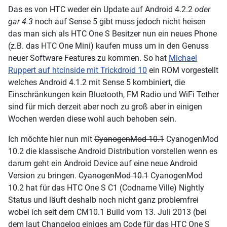
Das es von HTC weder ein Update auf Android 4.2.2
oder
gar 4.3
noch auf Sense 5 gibt muss jedoch nicht heisen
das man sich als HTC One S Besitzer nun ein neues Phone
(z.B. das HTC One Mini) kaufen muss um in den Genuss
neuer Software Features zu kommen. So hat
Michael
Ruppert auf htcinside mit Trickdroid 10
ein ROM vorgestellt
welches Android 4.1.2 mit Sense 5 kombiniert, die
Einschränkungen kein Bluetooth, FM Radio und WiFi Tether
sind für mich derzeit aber noch zu groß aber in einigen
Wochen werden diese wohl auch behoben sein.
Ich möchte hier nun mit
CyanogenMod 10.1
CyanogenMod
10.2 die klassische Android Distribution vorstellen wenn es
darum geht ein Android Device auf eine neue Android
Version zu bringen.
CyanogenMod 10.1
CyanogenMod
10.2 hat für das HTC One S C1 (Codname Ville) Nightly
Status und läuft deshalb noch nicht ganz problemfrei
wobei ich seit dem CM10.1 Build vom 13. Juli 2013 (bei
dem laut Changelog einiges am Code für das HTC One S