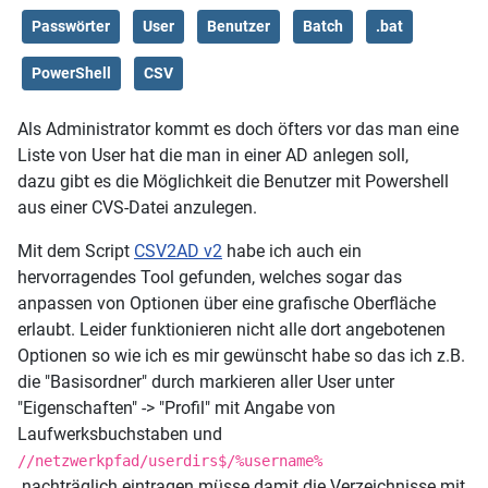
Passwörter
User
Benutzer
Batch
.bat
PowerShell
CSV
Als Administrator kommt es doch öfters vor das man eine
Liste von User hat die man in einer AD anlegen soll,
dazu gibt es die Möglichkeit die Benutzer mit Powershell
aus einer CVS-Datei anzulegen.
Mit dem Script
CSV2AD v2
habe ich auch ein
hervorragendes Tool gefunden, welches sogar das
anpassen von Optionen über eine grafische Oberfläche
erlaubt. Leider funktionieren nicht alle dort angebotenen
Optionen so wie ich es mir gewünscht habe so das ich z.B.
die "Basisordner" durch markieren aller User unter
"Eigenschaften" -> "Profil" mit Angabe von
Laufwerksbuchstaben und
//netzwerkpfad/userdirs$/%username%
nachträglich eintragen müsse damit die Verzeichnisse mit