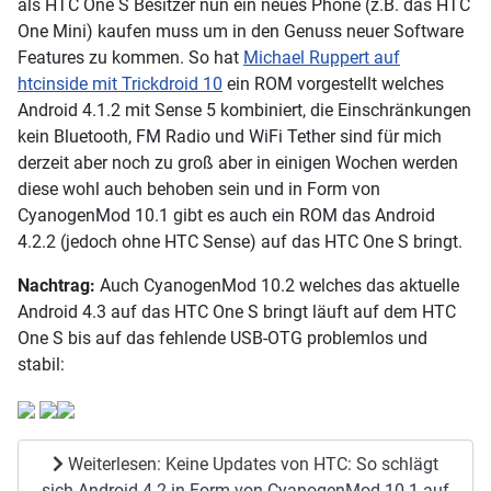
als HTC One S Besitzer nun ein neues Phone (z.B. das HTC
One Mini) kaufen muss um in den Genuss neuer Software
Features zu kommen. So hat
Michael Ruppert auf
htcinside mit Trickdroid 10
ein ROM vorgestellt welches
Android 4.1.2 mit Sense 5 kombiniert, die Einschränkungen
kein Bluetooth, FM Radio und WiFi Tether sind für mich
derzeit aber noch zu groß aber in einigen Wochen werden
diese wohl auch behoben sein und in Form von
CyanogenMod 10.1 gibt es auch ein ROM das Android
4.2.2 (jedoch ohne HTC Sense) auf das HTC One S bringt.
Nachtrag:
Auch CyanogenMod 10.2 welches das aktuelle
Android 4.3 auf das HTC One S bringt läuft auf dem HTC
One S bis auf das fehlende USB-OTG problemlos und
stabil:
Weiterlesen: Keine Updates von HTC: So schlägt
sich Android 4.2 in Form von CyanogenMod 10.1 auf