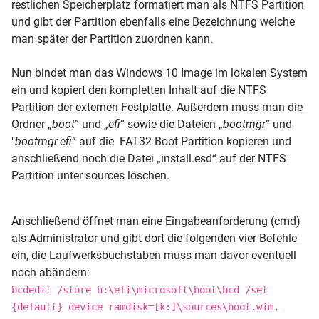
restlichen Speicherplatz formatiert man als NTFS Partition
und gibt der Partition ebenfalls eine Bezeichnung welche
man später der Partition zuordnen kann.
Nun bindet man das Windows 10 Image im lokalen System
ein und kopiert den kompletten Inhalt auf die NTFS
Partition der externen Festplatte. Außerdem muss man die
Ordner „
boot
“ und „
efi
“ sowie die Dateien „
bootmgr
“ und
"
bootmgr.efi
“ auf die FAT32 Boot Partition kopieren und
anschließend noch die Datei „install.esd“ auf der NTFS
Partition unter sources löschen.
Anschließend öffnet man eine Eingabeanforderung (cmd)
als Administrator und gibt dort die folgenden vier Befehle
ein, die Laufwerksbuchstaben muss man davor eventuell
noch abändern:
bcdedit /store h:\efi\microsoft\boot\bcd /set
{default} device ramdisk=[k:]\sources\boot.wim,