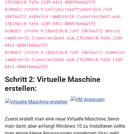
{7619dcc8-fafe-11d9-b411-000476eba25f}
bcdedit /store h:\efi\microsoft\boot\bcd /set
{default} osdevice ramdisk=[k:]\sources\boot.wim,
{7619dcc8-fafe-11d9-b411-000476eba25f}
bcdedit /store h:\boot\bcd /set {default} device
ramdisk=[k:]\sources\boot.wim,{7619dcc8-fafe-11d9-
b411-000476eba25f}
bcdedit /store h:\boot\bcd /set {default} osdevice
ramdisk=[k:]\sources\boot.wim,{7619dcc8-fafe-11d9-
b411-000476eba25f}
Schritt 2: Virtuelle Maschine
erstellen:
Zuerst erstellt man eine neue Virtuelle Maschine, bevor
man darin aber anfangt Windows 10 zu installieren sollte
man einige kleine Anpassungen vornehmen dazu geht