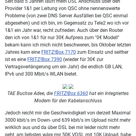
Seit bald 5 Jahren läuft mein DSL Anschluss über den
Provider 1&1 per Leitung von QSC ohne nennenswerte
Probleme (von zwei DNS Server Ausfällen bei QSC einmal
abgesehen) und ich bin, im Gegensatz zu Tele2 wo ich vor
1&1 ein Jahr war, recht zufrieden. Auch über den Router
den ich von 1&1 für nur 30€ Aufpreis zum "0€ Modell"
bekam kann ich mich nicht beschweren, bis Oktober letzten
Jahres kam eine
FRITZ!Box 7170
zum Einsatz und seither
ist es eine
FRITZ!Box 7390
(wieder für 30€ zur
Vertragsverlängerung um ein Jahr) die endlich GB LAN,
IPv6 und 300 Mbit/s WLAN bietet.
TAE Buchse Adee, die
FRITZ!Box 6360
hat ein Integriertes
Modem für den Kabelanschluss
Jedoch reicht mir die Geschwindigkeit von derzeit Maximal
3000 kbit/s im Down- und 639 kbit/s im Upload nicht mehr
wirklich aus und da über DSL bei mir leider nicht mehr
geht, am liebsten wäre mir 50K VDSL mit 10K Upload, habe