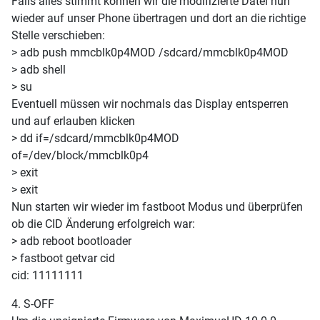
Falls alles stimmt können wir die modifizierte Datei nun
wieder auf unser Phone übertragen und dort an die richtige
Stelle verschieben:
> adb push mmcblk0p4MOD /sdcard/mmcblk0p4MOD
> adb shell
> su
Eventuell müssen wir nochmals das Display entsperren
und auf erlauben klicken
> dd if=/sdcard/mmcblk0p4MOD
of=/dev/block/mmcblk0p4
> exit
> exit
Nun starten wir wieder im fastboot Modus und überprüfen
ob die CID Änderung erfolgreich war:
> adb reboot bootloader
> fastboot getvar cid
cid: 11111111
4. S-OFF