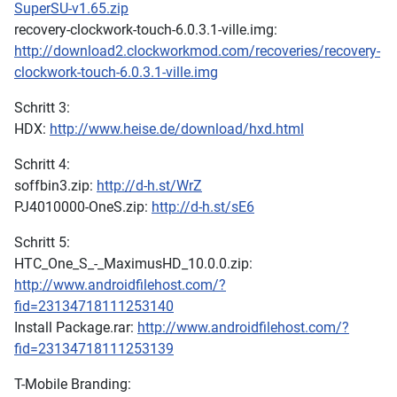
SuperSU-v1.65.zip
recovery-clockwork-touch-6.0.3.1-ville.img:
http://download2.clockworkmod.com/recoveries/recovery-
clockwork-touch-6.0.3.1-ville.img
Schritt 3:
HDX:
http://www.heise.de/download/hxd.html
Schritt 4:
soffbin3.zip:
http://d-h.st/WrZ
PJ4010000-OneS.zip:
http://d-h.st/sE6
Schritt 5:
HTC_One_S_-_MaximusHD_10.0.0.zip:
http://www.androidfilehost.com/?
fid=23134718111253140
Install Package.rar:
http://www.androidfilehost.com/?
fid=23134718111253139
T-Mobile Branding: