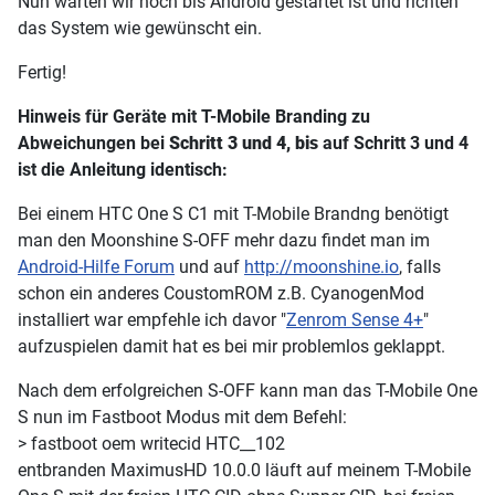
Nun warten wir noch bis Android gestartet ist und richten
das System wie gewünscht ein.
Fertig!
Hinweis für Geräte mit T-Mobile Branding zu
Abweichungen bei
Schritt 3 und 4, bis
auf Schritt 3 und 4
ist die Anleitung identisch:
Bei einem HTC One S C1 mit T-Mobile Brandng benötigt
man den Moonshine S-OFF mehr dazu findet man im
Android-Hilfe Forum
und auf
http://moonshine.io
, falls
schon ein anderes CoustomROM z.B. CyanogenMod
installiert war empfehle ich davor "
Zenrom Sense 4+
"
aufzuspielen damit hat es bei mir problemlos geklappt.
Nach dem erfolgreichen S-OFF kann man das T-Mobile One
S nun im Fastboot Modus mit dem Befehl:
> fastboot oem writecid HTC__102
entbranden MaximusHD 10.0.0 läuft auf meinem T-Mobile