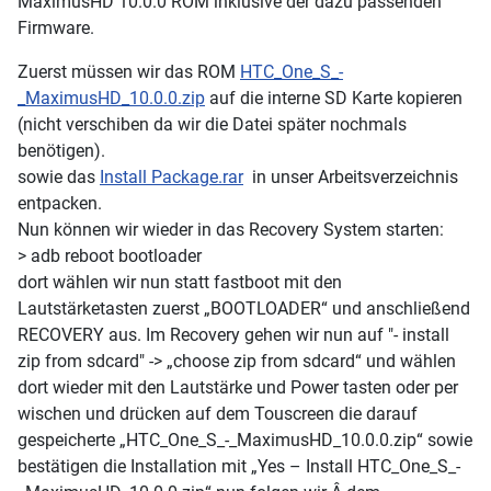
MaximusHD 10.0.0 ROM inklusive der dazu passenden
Firmware.
Zuerst müssen wir das ROM
HTC_One_S_-
_MaximusHD_10.0.0.zip
auf die interne SD Karte kopieren
(nicht verschiben da wir die Datei später nochmals
benötigen).
sowie das
Install Package.rar
in unser Arbeitsverzeichnis
entpacken.
Nun können wir wieder in das Recovery System starten:
> adb reboot bootloader
dort wählen wir nun statt fastboot mit den
Lautstärketasten zuerst „BOOTLOADER“ und anschließend
RECOVERY aus. Im Recovery gehen wir nun auf "- install
zip from sdcard" -> „choose zip from sdcard“ und wählen
dort wieder mit den Lautstärke und Power tasten oder per
wischen und drücken auf dem Touscreen die darauf
gespeicherte „HTC_One_S_-_MaximusHD_10.0.0.zip“ sowie
bestätigen die Installation mit „Yes – Install HTC_One_S_-