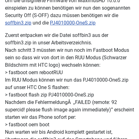
Um die unsignierte Firmware von MaximusHD 10.0.0
einspielen zu können benötigen wir nun den sogenannten
Security Off (S-OFF) dazu müssen benötigen wir die
soffbin3.zip
und die
PJ4010000-OneS.zip
Zuerst entpacken wir die Datei soffbin3 aus der
soffbin3.zip in unser Arbeitsverzeichnis.
Nach schritt 3 müssten wir nun noch im Fastboot Modus
sein so dass wir von dort in den RUU Modus (Schwarzer
Bildschirm mit HTC logo) wechseln können:
> fastboot oem rebootRUU
Im RUU Modus können wir nun das PJ4010000-OneS.zip
auf unser HTC One S flashen:
> fastboot flash zip PJ4010000-OneS.zip
Nachdem die Fehlermeldung
Â
„FAILED (remote: 92
supercid! please flush image again immediately)” erscheint
starten wir das Phone sofort per:
> fastboot oem boot
Nun warten wir bis Android komplett gestartet ist,