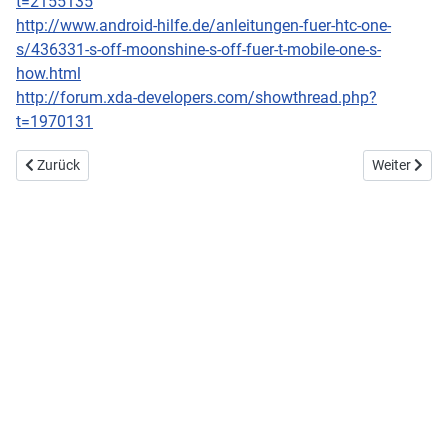
t=2155135
http://www.android-hilfe.de/anleitungen-fuer-htc-one-
s/436331-s-off-moonshine-s-off-fuer-t-mobile-one-s-
how.html
http://forum.xda-developers.com/showthread.php?
t=1970131
Vorheriger Beitrag: Windows 10 Referenzabbild erstellen und von USB 
Nächster Be
Zurück
Weiter