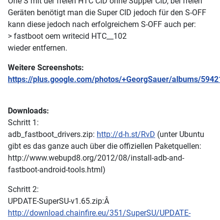
One S mit der freien HTC CID ohne Supper CID, bei freien
Geräten benötigt man die Super CID jedoch für den S-OFF
kann diese jedoch nach erfolgreichem S-OFF auch per:
> fastboot oem writecid HTC__102
wieder entfernen.
Weitere Screenshots:
https://plus.google.com/photos/+GeorgSauer/albums/59
Downloads:
Schritt 1:
adb_fastboot_drivers.zip:
http://d-h.st/RvD
(unter Ubuntu
gibt es das ganze auch über die offiziellen Paketquellen:
http://www.webupd8.org/2012/08/install-adb-and-
fastboot-android-tools.html)
Schritt 2:
UPDATE-SuperSU-v1.65.zip:
Â
http://download.chainfire.eu/351/SuperSU/UPDATE-