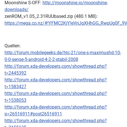
Moonshine S-OFF:
http://moonshine.io/moonshine-
downloads/
zenROM_v1.05_2.31RUUbased.zip (480.1 MB):
https://mega.co.nz/#!YFMC2KjY!eVriJgXHhGG_RwpUg0F_
Quellen:
http://forum.mobilegeeks.de/htc-21/one-s-maximushd-10-
0-0-sense-5-android-4-2-2-stabil-2008
http://forum.xda-developers.com/showthread.php?
t=2445392
http://forum.xda-developers.com/showthread.php?
t=1583427
http://forum.xda-developers.com/showthread.php?
t=1538053
http://forum.xda-developers.com/showthread.php?
p=26516911#post26516911
http://forum.xda-developers.com/showthread.php?