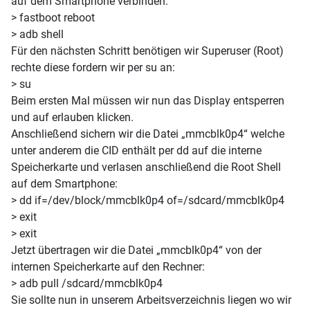
auf dem Smartphone verbinden.
> fastboot reboot
> adb shell
Für den nächsten Schritt benötigen wir Superuser (Root)
rechte diese fordern wir per su an:
> su
Beim ersten Mal müssen wir nun das Display entsperren
und auf erlauben klicken.
Anschließend sichern wir die Datei „mmcblk0p4“ welche
unter anderem die CID enthält per dd auf die interne
Speicherkarte und verlasen anschließend die Root Shell
auf dem Smartphone:
> dd if=/dev/block/mmcblk0p4 of=/sdcard/mmcblk0p4
> exit
> exit
Jetzt übertragen wir die Datei „mmcblk0p4“ von der
internen Speicherkarte auf den Rechner:
> adb pull /sdcard/
mmcblk0p4
Sie sollte nun in unserem Arbeitsverzeichnis liegen wo wir