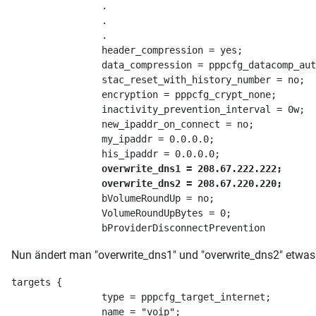
                .
                . 
                .
                header_compression = yes;
                data_compression = pppcfg_datacomp_aut
                stac_reset_with_history_number = no;
                encryption = pppcfg_crypt_none;
                inactivity_prevention_interval = 0w;
                new_ipaddr_on_connect = no;
                my_ipaddr = 0.0.0.0;
                his_ipaddr = 0.0.0.0;
 overwrite_dns1 = 208.67.222.222;
overwrite_dns2 = 208.67.220.220;
                bVolumeRoundUp = no;
                VolumeRoundUpBytes = 0;
                bProviderDisconnectPrevention
Nun ändert man "overwrite_dns1" und "overwrite_dns2" etwas 
targets {
                type = pppcfg_target_internet;
                name = "voip";