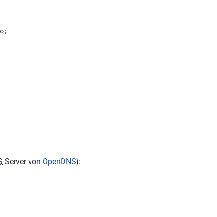
o;
S
Server von
OpenDNS
):