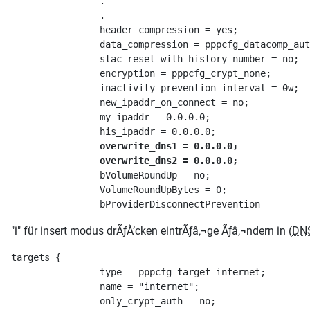
                . 
                .
                header_compression = yes;
                data_compression = pppcfg_datacomp_aut
                stac_reset_with_history_number = no;
                encryption = pppcfg_crypt_none;
                inactivity_prevention_interval = 0w;
                new_ipaddr_on_connect = no;
                my_ipaddr = 0.0.0.0;
                his_ipaddr = 0.0.0.0;
overwrite_dns1 = 0.0.0.0;
overwrite_dns2 = 0.0.0.0;
                bVolumeRoundUp = no;
                VolumeRoundUpBytes = 0;
                bProviderDisconnectPrevention
"i" für insert modus drÃƒÅ’cken eintrÃƒâ‚¬ge Ãƒâ‚¬ndern in (
DN
targets {
                type = pppcfg_target_internet;
                name = "internet";
                only_crypt_auth = no;