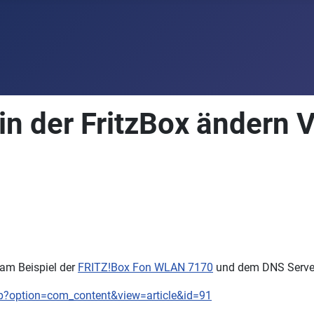
in der FritzBox ändern V
 am Beispiel der
FRITZ!Box Fon WLAN 7170
und dem DNS Serve
php?option=com_content&view=article&id=91