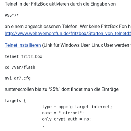
Telnet in der FritzBox aktivieren durch die Eingabe von
#96*7*
an einem angeschlossenen Telefon. Wer keine FritzBox Fon ha
http://www.wehavemorefun.de/fritzbox/Starten_von_telnetd
Telnet installieren
(Link für Windows User, Linux User werden w
telnet fritz.box
cd /var/flash
nvi ar7.cfg
runter-scrollen bis zu "25%" dort findet man die Einträge:
targets {
                type = pppcfg_target_internet;
                name = "internet";
                only_crypt_auth = no;
                .