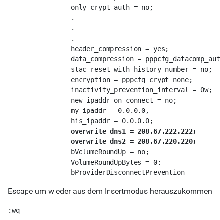
                only_crypt_auth = no;
                .
                . 
                .
                header_compression = yes;
                data_compression = pppcfg_datacomp_aut
                stac_reset_with_history_number = no;
                encryption = pppcfg_crypt_none;
                inactivity_prevention_interval = 0w;
                new_ipaddr_on_connect = no;
                my_ipaddr = 0.0.0.0;
                his_ipaddr = 0.0.0.0;
overwrite_dns1 = 208.67.222.222;
overwrite_dns2 = 208.67.220.220;
                bVolumeRoundUp = no;
                VolumeRoundUpBytes = 0;
                bProviderDisconnectPrevention
Escape um wieder aus dem Insertmodus herauszukommen
:wq